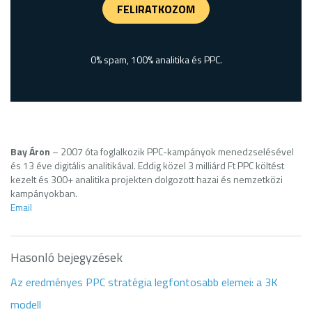
FELIRATKOZOM
0% spam, 100% analitika és PPC.
Bay Áron
– 2007 óta foglalkozik PPC-kampányok menedzselésével
és 13 éve digitális analitikával. Eddig közel 3 milliárd Ft PPC költést
kezelt és 300+ analitika projekten dolgozott hazai és nemzetközi
kampányokban.
Email
Hasonló bejegyzések
Az eredményes PPC stratégia legfontosabb elemei: a 3K
modell