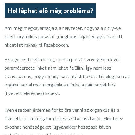
Hol léphet elő még probléma?
Ami még megkavarhatja a a helyzetet, hogyha a bit.ly-vel
kitett organikus posztot „megboostolják”, vagyis fizetett
hirdetést raknak rá Facebookon.
Ez ugyanis torzítani fog, mert a poszt szövegében lévő
paraméterzett linket nem lehet felülírni. Így nem lesz
transzparens, hogy mennyi kattintást hozott ténylegesen az
organic social reach (organikus elérés) a paid social-höz
(fizetett eléréshez) képest.
Ilyen esetben érdemes fontolóra venni az organikus és a
fizetett social forgalom teljes szétválasztását. Eleinte ez
okozhat nehézségeket, ugyanakkor hosszabb távon