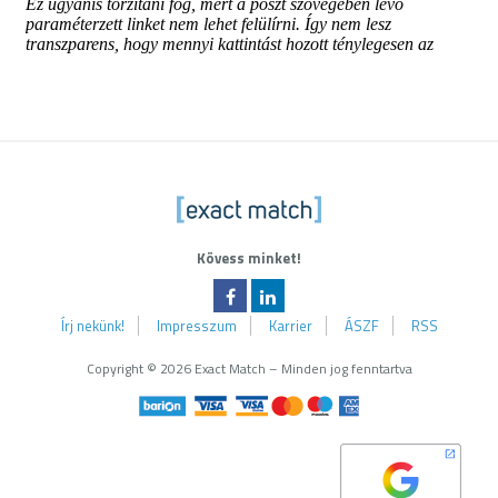
Exa
Kövess minket!
Írj nekünk!
Impresszum
Karrier
ÁSZF
RSS
Copyright © 2026 Exact Match – Minden jog fenntartva