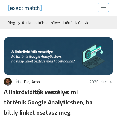
Toggle
Exact Match
navigat
Blog
A linkrövidítők veszélye: mi történik Google
❯
Analyticsben, ha bit.ly linket osztasz meg Facebookon?
Írta:
Bay Áron
2020. dec 14.
A linkrövidítők veszélye: mi
történik Google Analyticsben, ha
bit.ly linket osztasz meg