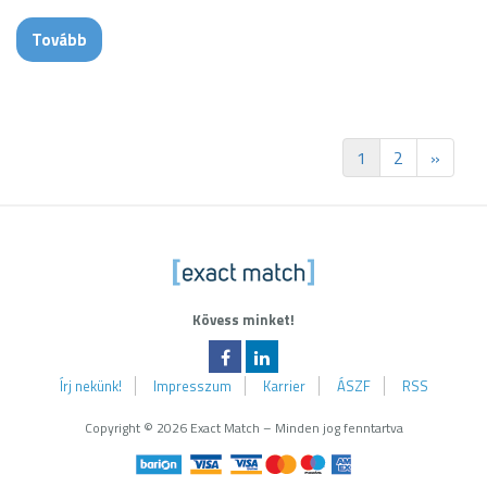
Tovább
1
2
»
Exa
Kövess minket!
Írj nekünk!
Impresszum
Karrier
ÁSZF
RSS
Copyright © 2026 Exact Match – Minden jog fenntartva