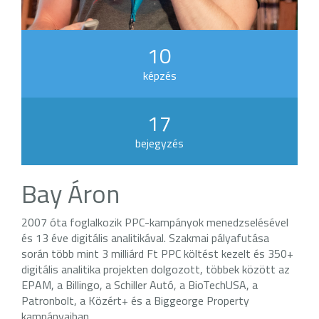
10
képzés
17
bejegyzés
Bay Áron
2007 óta foglalkozik PPC-kampányok menedzselésével
és 13 éve digitális analitikával. Szakmai pályafutása
során több mint 3 milliárd Ft PPC költést kezelt és 350+
digitális analitika projekten dolgozott, többek között az
EPAM, a Billingo, a Schiller Autó, a BioTechUSA, a
Patronbolt, a Közért+ és a Biggeorge Property
kampányaiban.